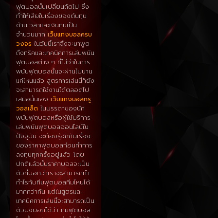
ฟุตบอลนั้นเปลี่ยนถัดไป ซึ่ง
ทำให้เสียในเรื่องของต้นทุน
ด้านเวลาและเงินทุนเป็น
จำนวนมาก
เว็บแทงบอลครบ
วงจร
ในวันนี้เราจึงจะมาพูด
ถึงทริคและเทคนิคการเล่นพนัน
ฟุตบอลต่าง ๆ ที่ไม่ว่าในการ
พนันฟุตบอลนั้นจะผ่านไปนาน
แค่ไหนแล้ว สูตรการเล่นนี้ก็ยัง
จะสามารถใช้งานได้ตลอดไป
เสมอนั้นเอง
เว็บแทงบอลทรู
วอลเล็ต
ในบรรดาของนัก
พนันฟุตบอลหรือผู้ใช้บริการ
เล่นพนันฟุตบอลออนไลน์ใน
ปัจจุบัน จะต้องรู้จักกับเรื่อง
ของราคาฟุตบอลก่อนทำการ
ลงทุนทุกครั้งอยู่แล้ว โดย
ปกติแล้วนั้นราคาบอลจะเป็น
ตัวที่บอกว่าเราจะสามารถทำ
กำไรกับทีมฟุตบอลทีมไหนได้
มากกว่ากัน แต่ในสูตรและ
เทคนิคการเล่นนี้จะสามารถเป็น
ตัวบ่งบอกได้ว่า ทีมฟุตบอล