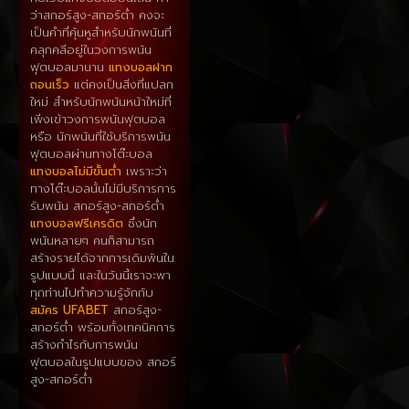
ว่าสกอร์สูง-สกอร์ต่ำ คงจะ
เป็นคำที่คุ้นหูสำหรับนักพนันที่
คลุกคลีอยู่ในวงการพนัน
ฟุตบอลมานาน
แทงบอลฝาก
ถอนเร็ว
แต่คงเป็นสิ่งที่แปลก
ใหม่ สำหรับนักพนันหน้าใหม่ที่
เพิ่งเข้าวงการพนันฟุตบอล
หรือ นักพนันที่ใช้บริการพนัน
ฟุตบอลผ่านทางโต๊ะบอล
แทงบอลไม่มีขั้นต่ำ
เพราะว่า
ทางโต๊ะบอลนั้นไม่มีบริการการ
รับพนัน สกอร์สูง-สกอร์ต่ำ
แทงบอลฟรีเครดิต
ซึ่งนัก
พนันหลายๆ คนก็สามารถ
สร้างรายได้จากการเดิมพันใน
รูปแบบนี้ และในวันนี้เราจะพา
ทุกท่านไปทำความรู้จักกับ
สมัคร UFABET
สกอร์สูง-
สกอร์ต่ำ พร้อมทั้งเทคนิคการ
สร้างกำไรกับการพนัน
ฟุตบอลในรูปแบบของ สกอร์
สูง-สกอร์ต่ำ