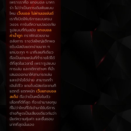
เพราะเราคือ แทงบอล บาคา
ร่า ไม่ว่าเป็นการเดิมพันแบบ
ไหน
เว็บบอล ไม่ผ่านเอเย่นต์
เราก็เปิดให้บริการแบบครบ
วงจร การันตีความปลอดภัย
รูปแบบที่ทันสมัย
แทงบอล
ค่าน้ำถูก
กราฟิกสวยงาม
อลังการ รางวัลใหญ่แจ็กพอ
ตโบนัสยังแตกง่ายมาก ๆ
แทบจะทุก ๆ นาทีเลยทีเดียว
ถือเป็นเกมพนันที่ทำรายได้ได้
ดีที่สุดในเวลานี้ เพราะรูปแบบ
การเล่น และกติกาต่างๆ ที่นำ
เสนอออกมาให้สามารถเล่น
และเข้าใจได้ง่าย สามารถทำ
เงินได้ไว แถมโบนัสแต่ละเกมก็
แตกดี แตกหนัก
เว็บแทงบอล
สเต็ป
ถือว่าเป็นหนึ่งในตัว
เลือกที่ดีที่สุด ที่จะเข้ามาลงทุน
ที่ไม่ว่าใครที่ได้เข้ามาใช้บริการ
ต่างก็พูดเป็นเสียงเดียวกันว่า
มีแต่ความคุ้มค่า และชื่นชอบ
มากที่สุดนั่นเอง