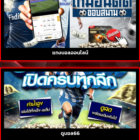
แทงบอลออนไลน์
ดูบอล66