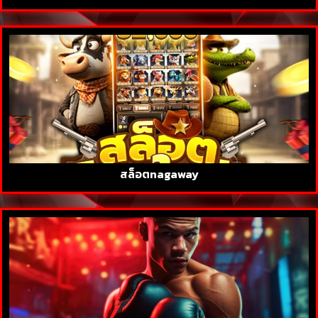
สล็อตnagaway