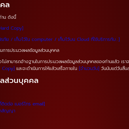
คคล
าน ดังนี้
 Hard Copy]
รณ์นิรภัย / เก็บไว้ใน computer / เก็บไว้บน Cloud ที่ใช้บริการกับ…]
ลาในการประมวลผลข้อมูลส่วนบุคคล
ธิ์หรือไม่สามารถอ้างฐานในการประมวลผลข้อมูลส่วนบุคคลของท่านแล้ว เราจ
d Copy]
และจะดำเนินการให้แล้วเสร็จภายใน
[จำนวนวัน]
วันนับแต่วันสิ้
ูลส่วนบุคคล
านที่ติดต่อ เบอร์โทร email]
ลิกสัญญา