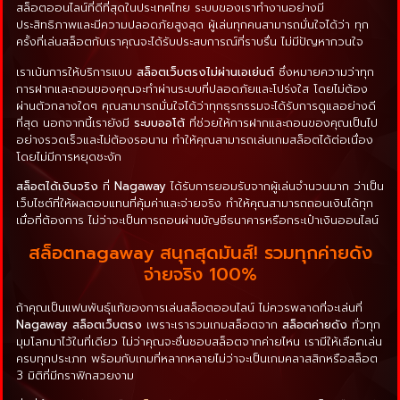
สล็อตออนไลน์ที่ดีที่สุดในประเทศไทย ระบบของเราทำงานอย่างมี
ประสิทธิภาพและมีความปลอดภัยสูงสุด ผู้เล่นทุกคนสามารถมั่นใจได้ว่า ทุก
ครั้งที่เล่นสล็อตกับเราคุณจะได้รับประสบการณ์ที่ราบรื่น ไม่มีปัญหากวนใจ
เราเน้นการให้บริการแบบ
สล็อตเว็บตรงไม่ผ่านเอเย่นต์
ซึ่งหมายความว่าทุก
การฝากและถอนของคุณจะทำผ่านระบบที่ปลอดภัยและโปร่งใส โดยไม่ต้อง
ผ่านตัวกลางใดๆ คุณสามารถมั่นใจได้ว่าทุกธุรกรรมจะได้รับการดูแลอย่างดี
ที่สุด นอกจากนี้เรายังมี
ระบบออโต้
ที่ช่วยให้การฝากและถอนของคุณเป็นไป
อย่างรวดเร็วและไม่ต้องรอนาน ทำให้คุณสามารถเล่นเกมสล็อตได้ต่อเนื่อง
โดยไม่มีการหยุดชะงัก
สล็อตได้เงินจริง
ที่
Nagaway
ได้รับการยอมรับจากผู้เล่นจำนวนมาก ว่าเป็น
เว็บไซต์ที่ให้ผลตอบแทนที่คุ้มค่าและจ่ายจริง ทำให้คุณสามารถถอนเงินได้ทุก
เมื่อที่ต้องการ ไม่ว่าจะเป็นการถอนผ่านบัญชีธนาคารหรือกระเป๋าเงินออนไลน์
สล็อตnagaway สนุกสุดมันส์! รวมทุกค่ายดัง
จ่ายจริง 100%
ถ้าคุณเป็นแฟนพันธุ์แท้ของการเล่นสล็อตออนไลน์ ไม่ควรพลาดที่จะเล่นที่
Nagaway สล็อตเว็บตรง
เพราะเรารวมเกมสล็อตจาก
สล็อตค่ายดัง
ทั่วทุก
มุมโลกมาไว้ในที่เดียว ไม่ว่าคุณจะชื่นชอบสล็อตจากค่ายไหน เรามีให้เลือกเล่น
ครบทุกประเภท พร้อมกับเกมที่หลากหลายไม่ว่าจะเป็นเกมคลาสสิกหรือสล็อต
3 มิติที่มีกราฟิกสวยงาม