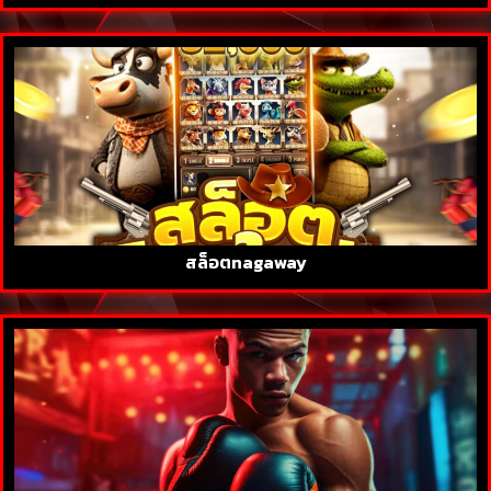
สล็อตnagaway