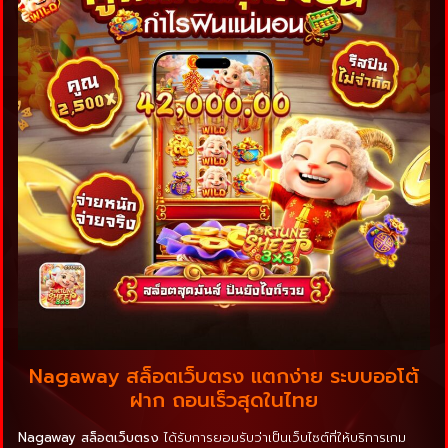
Nagaway สล็อตเว็บตรง แตกง่าย ระบบออโต้
ฝาก ถอนเร็วสุดในไทย
Nagaway สล็อตเว็บตรง
ได้รับการยอมรับว่าเป็นเว็บไซต์ที่ให้บริการเกม