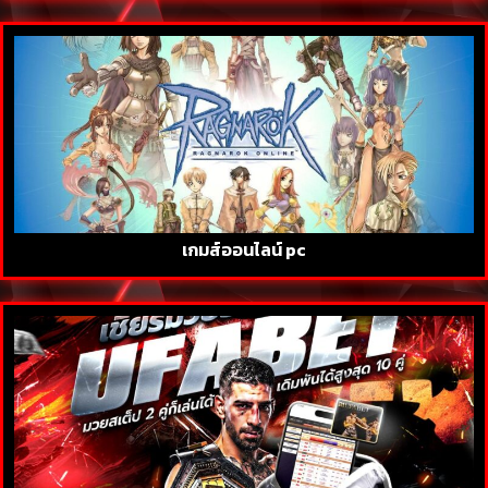
เกมส์ออนไลน์ pc