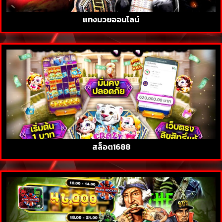
แทงมวยออนไลน์
สล็อต1688