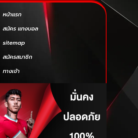
หน้าแรก
สมัคร แทงบอล
sitemap
สมัครสมาชิก
ทางเข้า