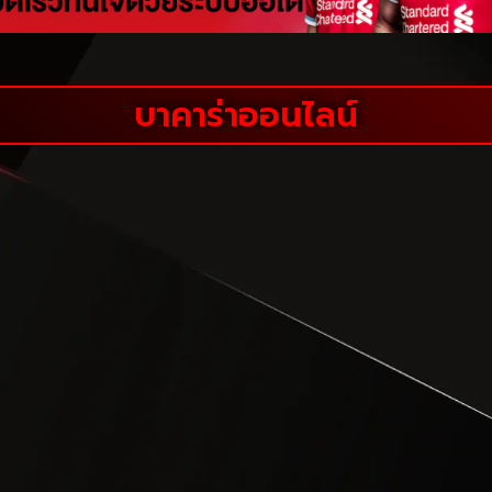
บาคาร่าออนไลน์