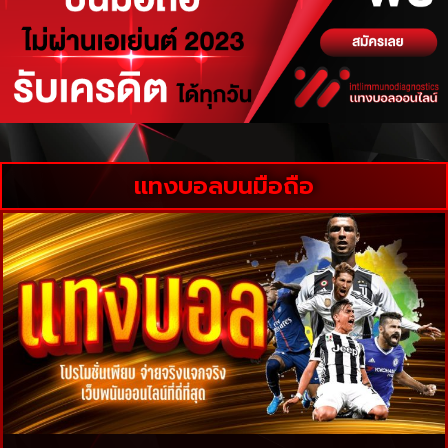
แทงบอลบนมือถือ